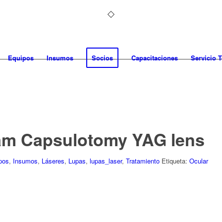
Equipos
Insumos
Socios
Capacitaciones
Servicio 
am Capsulotomy YAG lens
pos
,
Insumos
,
Láseres
,
Lupas
,
lupas_laser
,
Tratamiento
Etiqueta:
Ocular