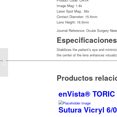
Product Code: OAYA
Image Mag: 1.8x
Laser Spot Mag: .56x
Contact Diameter: 15.5mm
Lens Height: 16.5mm
Journal Reference: Ocular Surgery News
Especificaciones
Stabilizes the patient’s eye and minimi
the center of the lens enhances visualiz
Ocular® Abraham
Iridectomy YAG lens
Productos relac
enVista® TORIC
Sutura Vicryl 6/