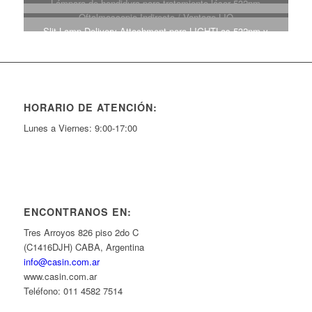
Lámpara de hendidura para tratamiento láser 532nm
Oftalmoscopio Indirecto / Vantage LIO
Slit Lamp Delivery Attachment para LIGHTLas 532nm y
577nm
HORARIO DE ATENCIÓN:
Lunes a Viernes: 9:00-17:00
ENCONTRANOS EN:
Tres Arroyos 826 piso 2do C
(C1416DJH) CABA, Argentina
info@casin.com.ar
www.casin.com.ar
Teléfono: 011 4582 7514