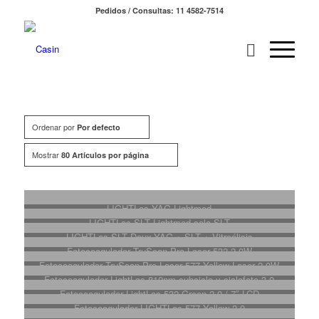
Pedidos / Consultas: 11 4582-7514
Ordenar por
Por defecto
Mostrar
80 Artículos por página
LIGHTLas YAG Lightmed
LIGHTLas SLT Lightmed solo SLT
LIGHTLas SLT Deux-YAG + SLT + Vitreólisis
Fotocoagulador TruScan Pro Laser 532 2.0W
Fotocoagulador TruScan Pro Laser 577 Yellow Laser 2.0W
Fotocoagulador LightLas 810nm subciclo y ciclofoto 3.0
Fotocoagulador LightLas 532 Green 2.0 / 7″ LCD
Fotocoagulador LIGHTLas 577 Yellow 2.0