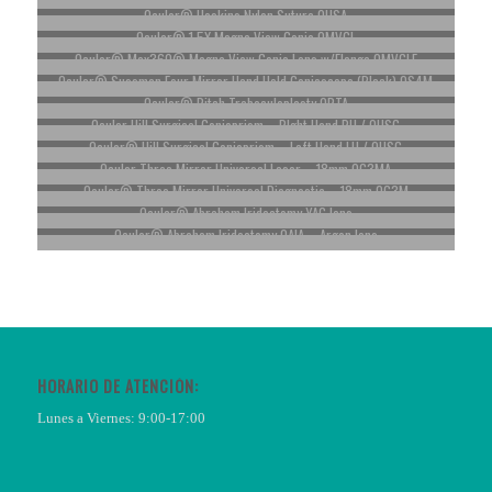
Ocular® Hoskins Nylon Suture OHSA
Ocular® 1.5X Magna View Gonio OMVGL
Ocular® Max360® Magna View Gonio Lens w/Flange OMVGLF
Ocular® Sussman Four Mirror Hand Held Gonioscope (Black) OS4M
Ocular® Ritch Trabeculoplasty ORTA
Ocular Hill Surgical Gonioprism – RIght Hand RH / OHSG
Ocular® Hill Surgical Gonioprism – Left Hand LH / OHSG
Ocular Three Mirror Universal Laser – 18mm OG3MA
Ocular® Three Mirror Universal Diagnostic – 18mm OG3M
Ocular® Abraham Iridectomy YAG lens
Ocular® Abraham Iridectomy OAIA – Argon lens
Ocular® Four Mirror Mini Gonio Laser O4GFA
HORARIO DE ATENCIÓN:
Lunes a Viernes: 9:00-17:00