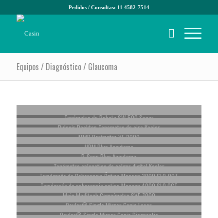
Pedidos / Consultas: 11 4582-7514
Equipos / Diagnóstico / Glaucoma
Tonómetro de Rebote SW-500 Suoer
Pulsair Desktop Tonometro de aire Keeler
MMD Perímetro VF-2000
UBM Plus Accutome
B-Scan Plus Accutome
Tonómetro aplanatico de colgar digital Keeler
Tomógrafo de Coherencia Óptica Mocean 3000 SLO-OCT
Tomógrafo de coherencia optica Mocean 4000 SLO OCT
Main Meditech Campímetro SVF-7000
Ocular® Single Mirror Gonio Laser
Ocular® Single Mirror Gonio Diagnostic