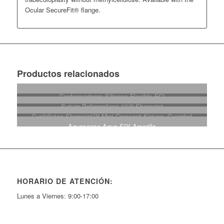
Ocular SecureFit® flange.
Productos relacionados
Conformadores Silicona Flexible-FCI
Sutura Polipropileno 10/0 Sharpoint
Cuchilletes Sharpoint™ Mini Crescent Knives, Guarded
Aquasense Aqua SIY Amarilla
HORARIO DE ATENCIÓN:
Lunes a Viernes: 9:00-17:00