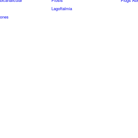
bicanalicular
Ptosis
Plugs Abs
Lagoftalmia
Jones