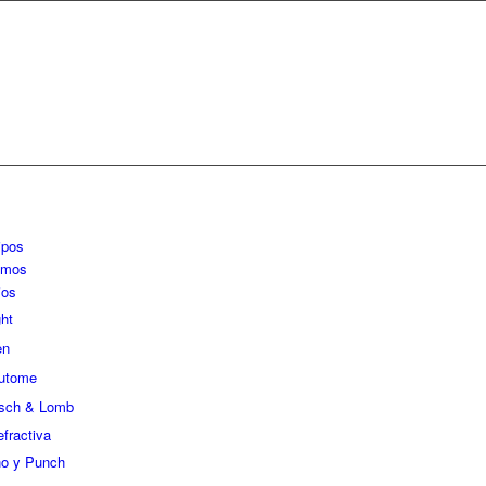
ipos
umos
ios
ht
en
utome
sch & Lomb
fractiva
no y Punch