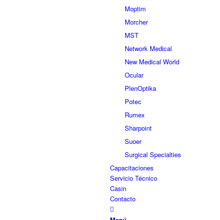
Moptim
Morcher
MST
Network Medical
New Medical World
Ocular
PlenOptika
Potec
Rumex
Sharpoint
Suoer
Surgical Specialties
Capacitaciones
Servicio Técnico
Casin
Contacto
Menú