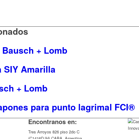
ionados
Bausch + Lomb
SIY Amarilla
sch + Lomb
Tapones para punto lagrimal FCI®
Encontranos en:
Tres Arroyos 826 piso 2do C
(C1416DJH) CABA, Argentina