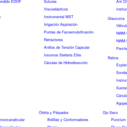
endido EDOF
Suturas
Ant C
Viscoelásticos
Instr
s
Instrumental MST
Glaucoma
Irrigación Aspiración
Válvu
Puntas de Facoemulsificación
NWM C
Retractores
NWM 
Anillos de Tensión Capsular
Parche
Insumos Stellaris Elite
Retina
Cánulas de Hidrodisección
Explan
Sonda
Instru
Sustan
Cánul
Agujas
Órbita y Párpados
Ojo Seco
 moncanalicular
Bolillas y Conformadores
Punctum 