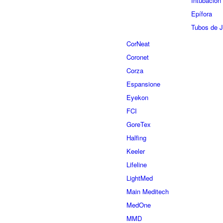
Intubación 
Epífora
Tubos de 
CorNeat
Coronet
Corza
Espansione
Eyekon
FCI
GoreTex
Halfing
Keeler
Lifeline
LightMed
Main Meditech
MedOne
MMD