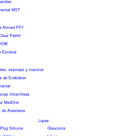
hamber
umental MST
la Ahmed FP7
lear Path®
KDB
 Escleral
tes, esponjas y macizos
s de Endoláser
mental
cias Intravítreas
as MedOne
 de Anestesia
Lupas
Plug Silicona
Glaucoma