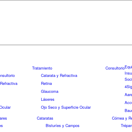
Equ
Tratamiento
Consultorio
Ins
nsultorio
Catarata y Refractiva
Soc
 Refractiva
Retina
4Sig
Glaucoma
Aar
Láseres
Acc
 Ocular
Ojo Seco y Superficie Ocular
Bau
lares
Cataratas
Córnea y Re
es
Bisturíes y Campos
Trépa