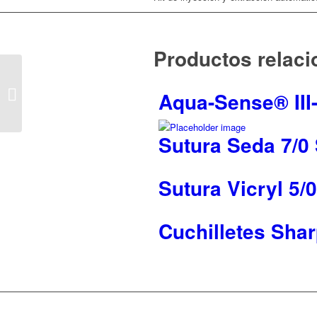
Productos relac
3427 DualBore
SideFlō® Cánula
Aqua-Sense® III-
MedOne®
Sutura Seda 7/0
Sutura Vicryl 5/
Cuchilletes Sha