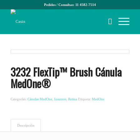
Pedidos / Consultas: 11 4582-7514
3232 FlexTip™ Brush Cánula
MedOne®
Categorías:
Cánulas MedOne
,
Insumos
,
Retina
Etiqueta:
MedOne
Descripción