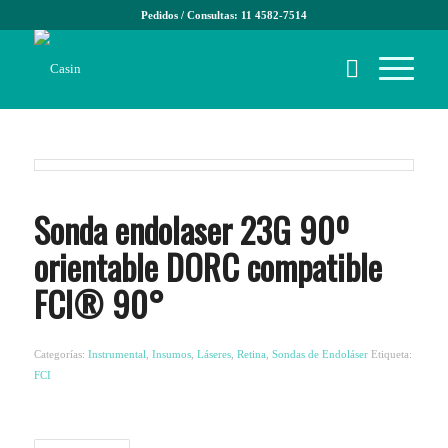
Pedidos / Consultas: 11 4582-7514
Sonda endolaser 23G 90º
orientable DORC compatible
FCI® 90°
Categorías:
Instrumental
,
Insumos
,
Láseres
,
Retina
,
Sondas de Endoláser
Etiqueta:
FCI