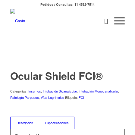
Pedidos / Consultas: 11 4582-7514
Ocular Shield FCI®
Categorías:
Insumos
,
Intubación Bicanalicular
,
Intubación Monocanalicular
,
Patología Parpados
,
Vías Lagrimales
Etiqueta:
FCI
Descripción
Especificaciones