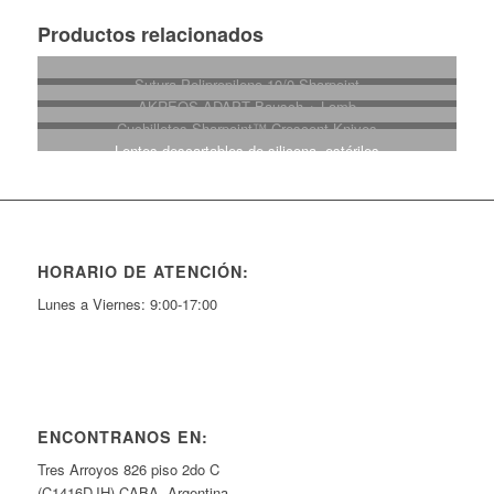
Productos relacionados
Sutura Polipropileno 10/0 Sharpoint
AKREOS ADAPT Bausch + Lomb
Cuchilletes Sharpoint™ Crescent Knives
Lentes descartables de silicona, estériles
HORARIO DE ATENCIÓN:
Lunes a Viernes: 9:00-17:00
ENCONTRANOS EN:
Tres Arroyos 826 piso 2do C
(C1416DJH) CABA, Argentina