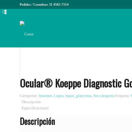
Pedidos / Consultas: 11 4582-7514
0
Ocular® Koeppe Diagnostic Go
Categorías:
Insumos
,
Lupas
,
lupas_glaucoma
,
Sin categoría
Etiqueta:
Descripción
Especificaciones
Descripción