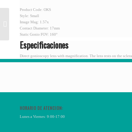
Product Code: OKS
Style: Small
Ocular® Machemer
Image Mag: 1.57x
Magnifying Vitrectomy
Contact Diameter: 17mm
Lens OLV-3
Static Gonio FOV: 160°
Especificaciones
Direct gonioscopy lens with magnification. The lens rests on the sclera
HORARIO DE ATENCIÓN:
Lunes a Viernes: 9:00-17:00