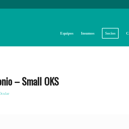
Equipos
Insumos
Socios
C
nio – Small OKS
Ocular