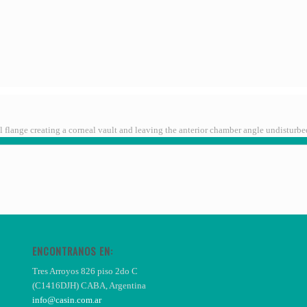
l flange creating a corneal vault and leaving the anterior chamber angle undisturbed
ENCONTRANOS EN:
Tres Arroyos 826 piso 2do C
(C1416DJH) CABA, Argentina
info@casin.com.ar