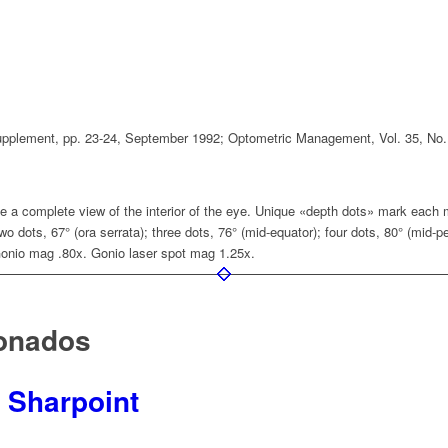
pplement, pp. 23-24, September 1992; Optometric Management, Vol. 35, No.
ve a complete view of the interior of the eye. Unique «depth dots» mark each mi
o dots, 67° (ora serrata); three dots, 76° (mid-equator); four dots, 80° (mid-p
 Gonio mag .80x. Gonio laser spot mag 1.25x.
ionados
0 Sharpoint