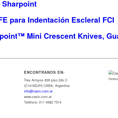
0 Sharpoint
E para Indentación Escleral FCI
rpoint™ Mini Crescent Knives, G
ENCONTRANOS EN:
Tres Arroyos 826 piso 2do C
(C1416DJH) CABA, Argentina
info@casin.com.ar
www.casin.com.ar
Teléfono: 011 4582 7514