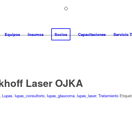
Equipos
Insumos
Socios
Capacitaciones
Servicio 
khoff Laser OJKA
,
Lupas
,
lupas_consultorio
,
lupas_glaucoma
,
lupas_laser
,
Tratamiento
Etique