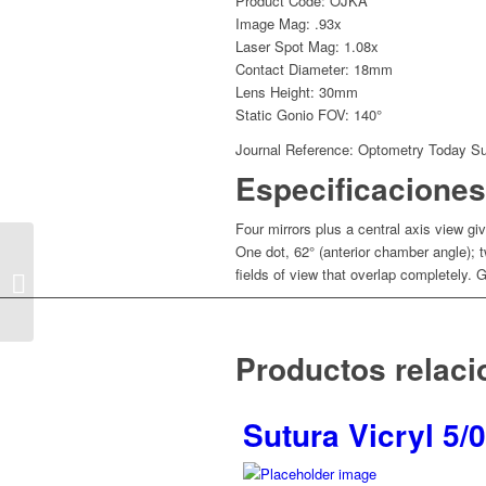
Product Code: OJKA
Image Mag: .93x
Laser Spot Mag: 1.08x
Contact Diameter: 18mm
Lens Height: 30mm
Static Gonio FOV: 140°
Journal Reference: Optometry Today Su
Especificaciones
Four mirrors plus a central axis view gi
Ocular® MaxField®
One dot, 62° (anterior chamber angle); tw
Standard 90D with
fields of view that overlap completely.
Large Ring (Black) OI-
STDM
Productos relac
Sutura Vicryl 5/