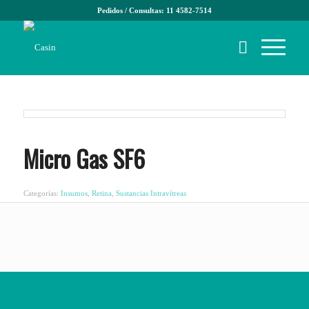
Pedidos / Consultas: 11 4582-7514
Micro Gas SF6
Categorías:
Insumos
,
Retina
,
Sustancias Intravítreas