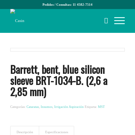
Pedidos / Consultas: 11 4582-7514
Barrett, bent, blue silicon
sleeve BRT-1034-B. (2,6 a
2,85 mm)
Categorías:
Cataratas
,
Insumos
,
Irrigación Aspiración
Etiqueta:
MST
Descripción
Especificaciones